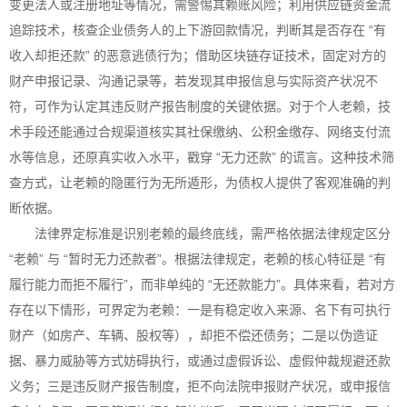
变更法人或注册地址等情况，需警惕其赖账风险；利用供应链资金流
追踪技术，核查企业债务人的上下游回款情况，判断其是否存在 “有
收入却拒还款” 的恶意逃债行为；借助区块链存证技术，固定对方的
财产申报记录、沟通记录等，若发现其申报信息与实际资产状况不
符，可作为认定其违反财产报告制度的关键依据。对于个人老赖，技
术手段还能通过合规渠道核实其社保缴纳、公积金缴存、网络支付流
水等信息，还原真实收入水平，戳穿 “无力还款” 的谎言。这种技术筛
查方式，让老赖的隐匿行为无所遁形，为债权人提供了客观准确的判
断依据。
法律界定标准是识别老赖的最终底线，需严格依据法律规定区分
“老赖” 与 “暂时无力还款者”。根据法律规定，老赖的核心特征是 “有
履行能力而拒不履行”，而非单纯的 “无还款能力”。具体来看，若对方
存在以下情形，可界定为老赖：一是有稳定收入来源、名下有可执行
财产（如房产、车辆、股权等），却拒不偿还债务；二是以伪造证
据、暴力威胁等方式妨碍执行，或通过虚假诉讼、虚假仲裁规避还款
义务；三是违反财产报告制度，拒不向法院申报财产状况，或申报信