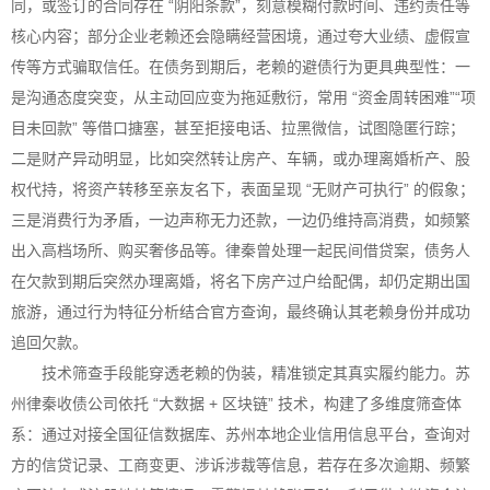
同，或签订的合同存在 “阴阳条款”，刻意模糊付款时间、违约责任等
核心内容；部分企业老赖还会隐瞒经营困境，通过夸大业绩、虚假宣
传等方式骗取信任。在债务到期后，老赖的避债行为更具典型性：一
是沟通态度突变，从主动回应变为拖延敷衍，常用 “资金周转困难”“项
目未回款” 等借口搪塞，甚至拒接电话、拉黑微信，试图隐匿行踪；
二是财产异动明显，比如突然转让房产、车辆，或办理离婚析产、股
权代持，将资产转移至亲友名下，表面呈现 “无财产可执行” 的假象；
三是消费行为矛盾，一边声称无力还款，一边仍维持高消费，如频繁
出入高档场所、购买奢侈品等。律秦曾处理一起民间借贷案，债务人
在欠款到期后突然办理离婚，将名下房产过户给配偶，却仍定期出国
旅游，通过行为特征分析结合官方查询，最终确认其老赖身份并成功
追回欠款。
技术筛查手段能穿透老赖的伪装，精准锁定其真实履约能力。苏
州律秦收债公司依托 “大数据 + 区块链” 技术，构建了多维度筛查体
系：通过对接全国征信数据库、苏州本地企业信用信息平台，查询对
方的信贷记录、工商变更、涉诉涉裁等信息，若存在多次逾期、频繁