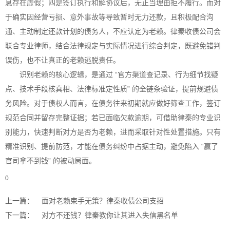
息存在虚假；四是签订执行和解协议后，无正当理由拒不履行。而对
于确实因经营亏损、意外事故等导致暂时无力还款，且积极配合沟
通、主动制定还款计划的债务人，不应认定为老赖。律秦收债公司会
联合专业律师，结合法律规定与实际情况进行综合判定，既避免错判
误伤，也不让真正的老赖逃脱责任。
识别老赖的核心逻辑，是通过 “官方渠道查记录、行为细节找疑
点、技术手段核真相、法律标准定性质” 的全链条验证，提前规避债
务风险。对于债权人而言，在债务往来初期就应做好筛查工作，签订
规范合同并留存完整证据；若已面临欠款逾期，可借助律秦的专业识
别能力，快速判断对方是否为老赖，进而采取针对性处置措施。只有
精准识别、提前防范，才能在债务纠纷中占据主动，避免陷入 “赢了
官司拿不到钱” 的被动局面。
0
上一篇：
面对老赖束手无策？律秦收债公司支招
下一篇：
对方不还钱？律秦教你让其进入失信黑名单