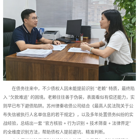
在债务往来中，不少债权人因未能提前识别 “老赖” 特质，最终陷
入 “欠款难追” 的困境。老赖往往善于伪装，表面看似有偿还能力，实
则早已布下避债陷阱。苏州律秦收债公司结合《最高人民法院关于公
布失信被执行人名单信息的若干规定》，以及多年处置债务纠纷的实
战经验，总结出一套 “官方核验 + 行为识别 + 技术筛查 + 法律界定”
的全维度识别方法，帮助债权人提前避坑、精准判断。