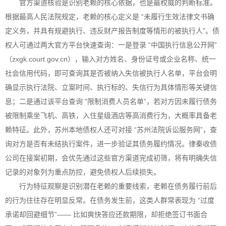
官方渠道核验是识别老赖的核心依据，也是最权威的判断标准。
根据最高人民法院规定，老赖的核心定义是 “未履行生效法律文书确
定义务，并具有规避执行、违反财产报告制度等情形的被执行人”。债
权人可通过两大官方平台快速查询：一是登录 “中国执行信息公开网”
（zxgk.court.gov.cn），输入对方姓名、身份证号或企业名称、统一
社会信用代码，即可查询其是否被纳入失信被执行人名单，平台会明
确显示执行法院、立案时间、执行标的、失信行为具体情形等关键信
息；二是通过该平台查询 “限制消费人员名单”，若对方因未履行债务
被限制乘坐飞机、高铁，入住星级酒店等高消费行为，大概率具备老
赖特征。此外，苏州本地债权人还可对接 “苏州法院诉讼服务网”，查
询对方是否有未结执行案件，进一步验证其债务履约情况。律秦收债
公司在接案初期，会优先通过这些官方渠道完成初筛，将有明确失信
记录的对象列为重点防控，避免债权人后续损失。
行为特征观察是识别潜在老赖的重要线索，老赖在债务履行前后
的行为往往存在明显反常。在债务发生前，这类人群常表现为 “过度
承诺却回避细节”—— 比如爽快答应还款期限，却拒绝签订书面合