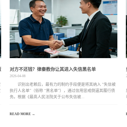
无效的全部后果
对方不还钱？律秦教你让其进入失信黑名单
2026-04-08
被
识别出老赖后，最有力的制约手段便是将其纳入 “失信被
权
执行人名单”（俗称 “黑名单”），通过信用惩戒倒逼其履行债
务。根据《最高人民法院关于公布失信被...
READ MORE →