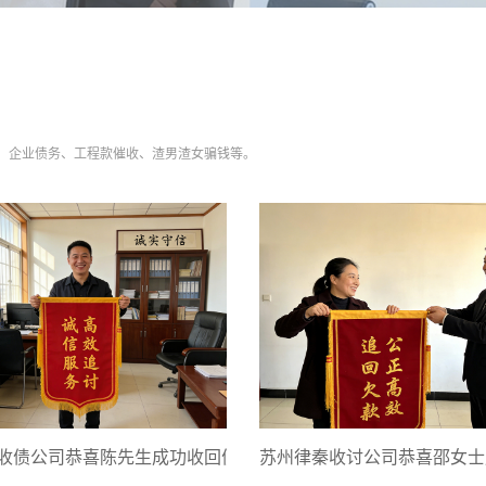
贷、企业债务、工程款催收、渣男渣女骗钱等。
收债公司恭喜陈先生成功收回债款
苏州律秦收讨公司恭喜邵女士