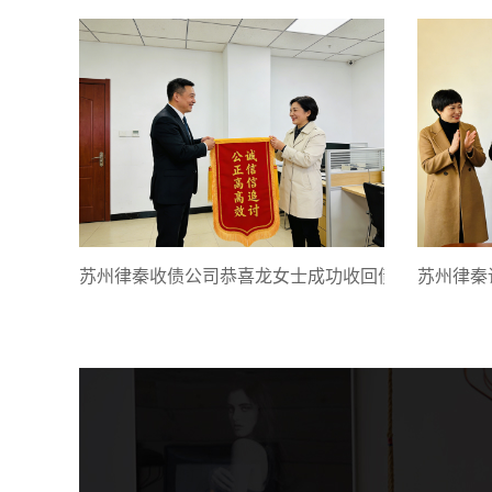
苏州律秦收债公司恭喜龙女士成功收回债款
苏州律秦