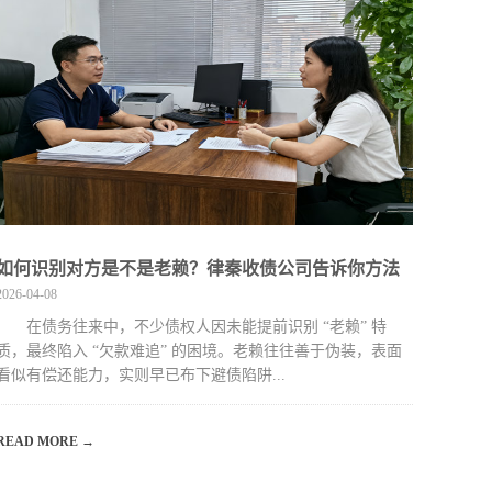
如何识别对方是不是老赖？律秦收债公司告诉你方法
2026-04-08
在债务往来中，不少债权人因未能提前识别 “老赖” 特
质，最终陷入 “欠款难追” 的困境。老赖往往善于伪装，表面
看似有偿还能力，实则早已布下避债陷阱...
READ MORE →